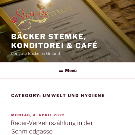
Zum
Inhalt
springen
BÄCKER STEMKE,
KONDITOREI & CAFÉ
der gute Bäcker in Gmünd
Menü
CATEGORY:
UMWELT UND HYGIENE
VERÖFFENTLICHT
MONTAG, 4. APRIL 2022
AM
Radar-Verkehrszählung in der
Schmiedgasse