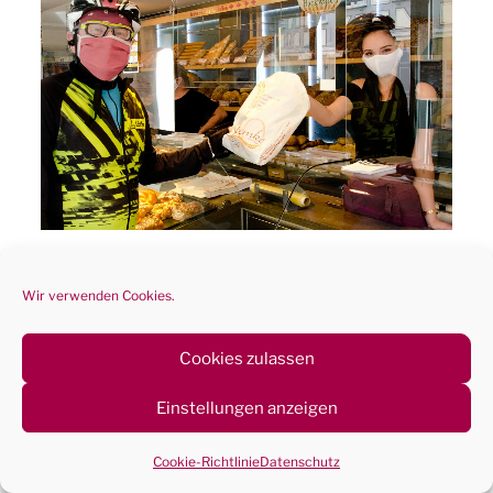
Liebe Kunden,
Wir verwenden Cookies.
aus aktuellem Anlass eine Info zur
Cookies zulassen
„Maskenpflicht“. Grundlage ist die
Corona-
Verordnung des Landes Baden-
Einstellungen anzeigen
Württemberg
.
Cookie-Richtlinie
Datenschutz