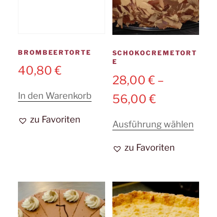
BROMBEERTORTE
SCHOKOCREMETORT
E
40,80
€
28,00
€
–
In den Warenkorb
56,00
€
zu Favoriten
Diese
Ausführung wählen
Prod
zu Favoriten
weist
mehr
Varia
auf.
Die