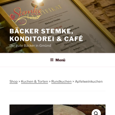
Zum
Inhalt
springen
BÄCKER STEMKE,
KONDITOREI & CAFÉ
der gute Bäcker in Gmünd
Menü
Shop
>
Kuchen & Torten
>
Rundkuchen
> Apfelweinkuchen