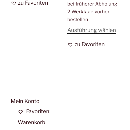
zu Favoriten
bei früherer Abholung
weist
2 Werktage vorher
mehrere
bestellen
Varianten
Diese
Ausführung wählen
auf.
Prod
Die
zu Favoriten
weist
Optionen
mehr
können
Varia
auf
auf.
der
Die
Produktseite
Opti
gewählt
könn
Mein Konto
werden
auf
Favoriten:
der
Warenkorb
Produ