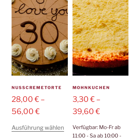
Opti
könn
auf
der
Produ
gewäh
werd
NUSSCREMETORTE
MOHNKUCHEN
28,00
€
–
3,30
€
–
56,00
€
39,60
€
Dieses
Ausführung wählen
Verfügbar:
Mo-Fr ab
11:00 - Sa ab 10:00 -
Produkt