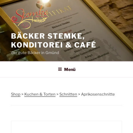
Zum
Inhalt
springen
BÄCKER STEMKE,
KONDITOREI & CAFÉ
der gute Bäcker in Gmünd
Menü
Shop
>
Kuchen & Torten
>
Schnitten
> Aprikosenschnitte