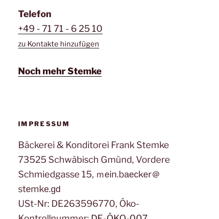
Telefon
+49 - 71 71 - 6 25 10
zu Kontakte hinzufügen
Noch mehr Stemke
IMPRESSUM
Bäckerei & Konditorei Frank Stemke
73525 Schwäbisch Gmünd, Vordere
Schmiedgasse 15, ｍеin.bаеϲkеr＠
stеmkе.ɡԁ
USt-Nr: DE263596770, Öko-
Kontrollnummer:
DE-ÖKO-007