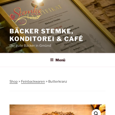
Zum
Inhalt
springen
BÄCKER STEMKE,
KONDITOREI & CAFÉ
der gute Bäcker in Gmünd
Menü
Shop
>
Feinbackwaren
> Butterkranz