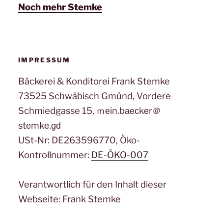
Noch mehr Stemke
IMPRESSUM
Bäckerei & Konditorei Frank Stemke
73525 Schwäbisch Gmünd, Vordere
Schmiedgasse 15, ｍеin.bаеϲkеr＠
stеmkе.ɡԁ
USt-Nr: DE263596770, Öko-
Kontrollnummer:
DE-ÖKO-007
Verantwortlich für den Inhalt dieser
Webseite: Frank Stemke