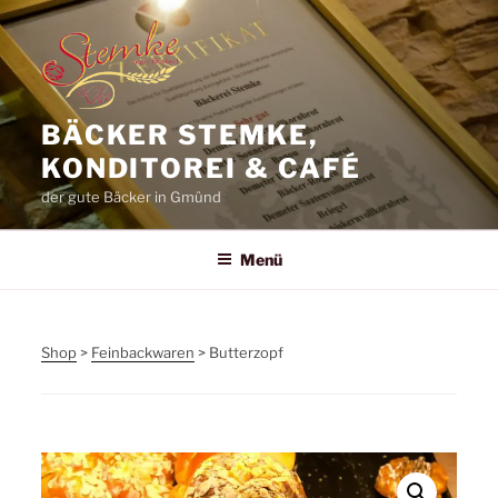
Zum
Inhalt
springen
BÄCKER STEMKE,
KONDITOREI & CAFÉ
der gute Bäcker in Gmünd
Menü
Shop
>
Feinbackwaren
> Butterzopf