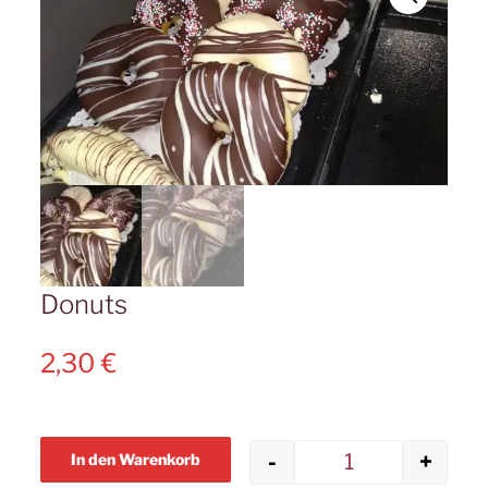
Donuts
2,30
€
-
+
In den Warenkorb
Donuts Meng