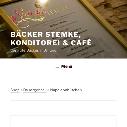
Zum
Inhalt
springen
BÄCKER STEMKE,
KONDITOREI & CAFÉ
der gute Bäcker in Gmünd
Menü
Shop
>
Dauergebäck
> Napoleonhütchen