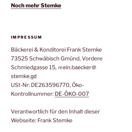
Noch mehr Stemke
IMPRESSUM
Bäckerei & Konditorei Frank Stemke
73525 Schwäbisch Gmünd, Vordere
Schmiedgasse 15, ｍеin.bаеϲkеr＠
stеmkе.ɡԁ
USt-Nr: DE263596770, Öko-
Kontrollnummer:
DE-ÖKO-007
Verantwortlich für den Inhalt dieser
Webseite: Frank Stemke