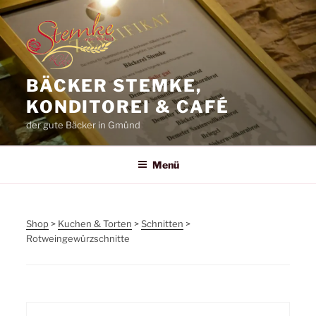
Zum
Inhalt
springen
BÄCKER STEMKE,
KONDITOREI & CAFÉ
der gute Bäcker in Gmünd
Menü
Shop
>
Kuchen & Torten
>
Schnitten
>
Rotweingewürzschnitte