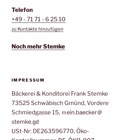
Telefon
+49 - 71 71 - 6 25 10
zu Kontakte hinzufügen
Noch mehr Stemke
IMPRESSUM
Bäckerei & Konditorei Frank Stemke
73525 Schwäbisch Gmünd, Vordere
Schmiedgasse 15, ｍеin.bаеϲkеr＠
stеmkе.ɡԁ
USt-Nr: DE263596770, Öko-