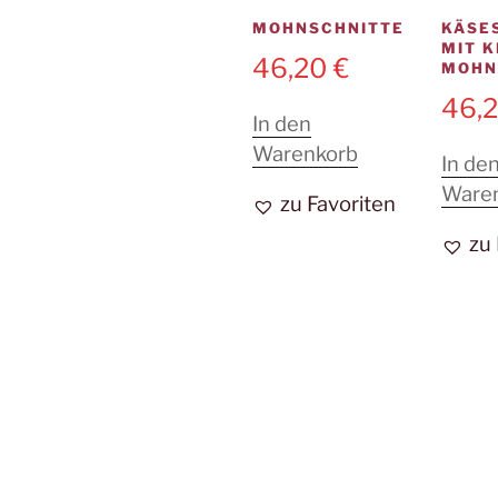
MOHNSCHNITTE
KÄSE
MIT K
46,20
€
MOH
46,
In den
Warenkorb
In de
Ware
zu Favoriten
zu