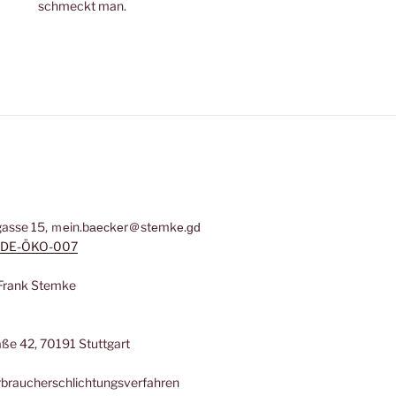
schmeckt man.
asse 15, ｍеin.bаеϲkеr＠stеmkе.ɡԁ
DE-ÖKO-007
: Frank Stemke
ße 42, 70191 Stuttgart
erbraucherschlichtungsverfahren