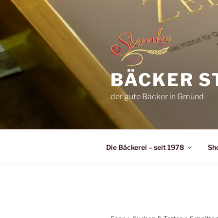
Zum
Inhalt
springen
BÄCKER S
der gute Bäcker in Gmünd
Die Bäckerei – seit 1978
Sh