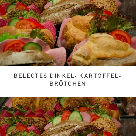
BELEGTES DINKEL- KARTOFFEL-
BRÖTCHEN