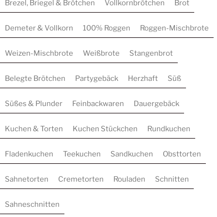
Brezel, Briegel & Brötchen
Vollkornbrötchen
Brot
Demeter & Vollkorn
100% Roggen
Roggen-Mischbrote
Weizen-Mischbrote
Weißbrote
Stangenbrot
Belegte Brötchen
Partygebäck
Herzhaft
Süß
Süßes & Plunder
Feinbackwaren
Dauergebäck
Kuchen & Torten
Kuchen Stückchen
Rundkuchen
Fladenkuchen
Teekuchen
Sandkuchen
Obsttorten
Sahnetorten
Cremetorten
Rouladen
Schnitten
Sahneschnitten