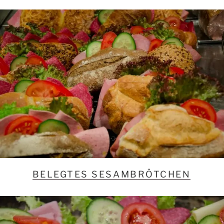
BELEGTES SESAMBRÖTCHEN