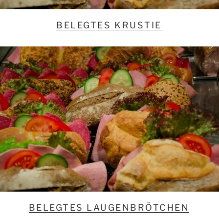
BELEGTES KRUSTIE
BELEGTES LAUGENBRÖTCHEN