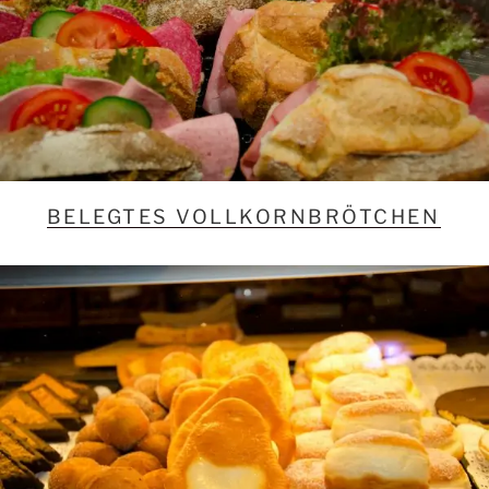
BELEGTES VOLLKORNBRÖTCHEN