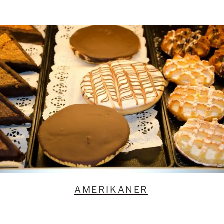
AMERIKANER