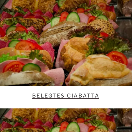
BELEGTES CIABATTA