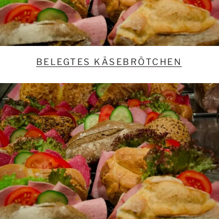
BELEGTES KÄSEBRÖTCHEN