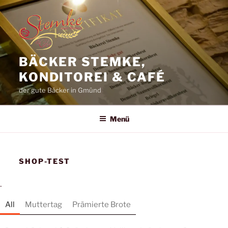
Zum
Inhalt
springen
BÄCKER STEMKE,
KONDITOREI & CAFÉ
der gute Bäcker in Gmünd
Menü
SHOP-TEST
.
All
Muttertag
Prämierte Brote