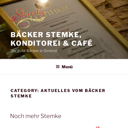
Zum
Inhalt
springen
BÄCKER STEMKE,
KONDITOREI & CAFÉ
der gute Bäcker in Gmünd
Menü
CATEGORY:
AKTUELLES VOM BÄCKER
STEMKE
Noch mehr Stemke