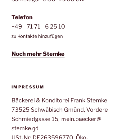
Telefon
+49 - 71 71 - 6 25 10
zu Kontakte hinzufügen
Noch mehr Stemke
IMPRESSUM
Bäckerei & Konditorei Frank Stemke
73525 Schwäbisch Gmünd, Vordere
Schmiedgasse 15, ｍеin.bаеϲkеr＠
stеmkе.ɡԁ
USt-Nr: DE263596770, Öko-