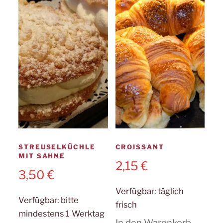
STREUSELKÜCHLE
CROISSANT
MIT SAHNE
2,15
€
3,50
€
Verfügbar:
täglich
Verfügbar:
bitte
frisch
mindestens 1 Werktag
In den Warenkorb