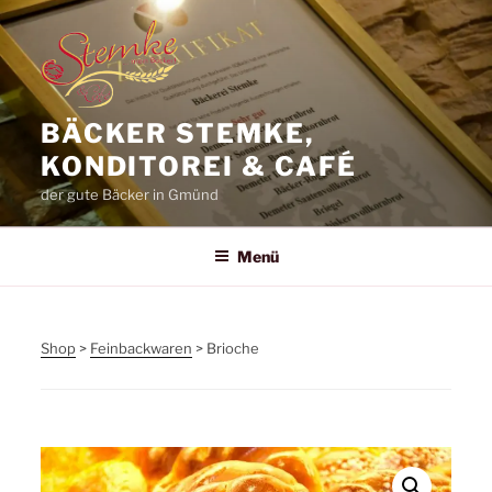
Zum
Inhalt
springen
BÄCKER STEMKE,
KONDITOREI & CAFÉ
der gute Bäcker in Gmünd
Menü
Shop
>
Feinbackwaren
> Brioche