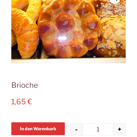
Brioche
1,65
€
-
+
In den Warenkorb
Brioche Meng