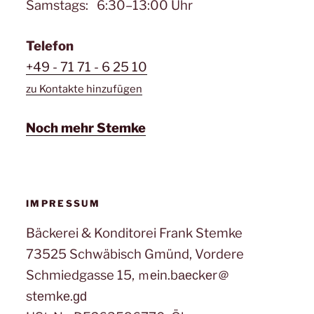
Samstags: 6:30–13:00 Uhr
Telefon
+49 - 71 71 - 6 25 10
zu Kontakte hinzufügen
Noch mehr Stemke
IMPRESSUM
Bäckerei & Konditorei Frank Stemke
73525 Schwäbisch Gmünd, Vordere
Schmiedgasse 15, ｍеin.bаеϲkеr＠
stеmkе.ɡԁ