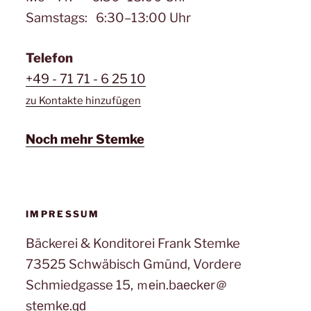
Samstags: 6:30–13:00 Uhr
Telefon
+49 - 71 71 - 6 25 10
zu Kontakte hinzufügen
Noch mehr Stemke
IMPRESSUM
Bäckerei & Konditorei Frank Stemke
73525 Schwäbisch Gmünd, Vordere
Schmiedgasse 15, ｍеin.bаеϲkеr＠
stеmkе.ɡԁ