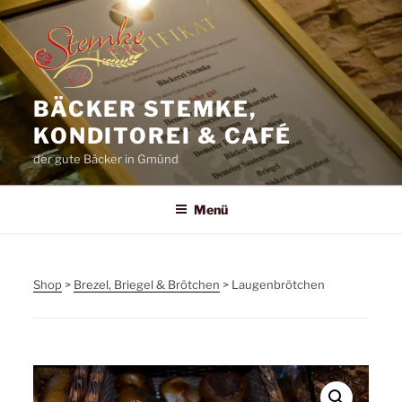
Zum
Inhalt
springen
BÄCKER STEMKE,
KONDITOREI & CAFÉ
der gute Bäcker in Gmünd
Menü
Shop
>
Brezel, Briegel & Brötchen
> Laugenbrötchen