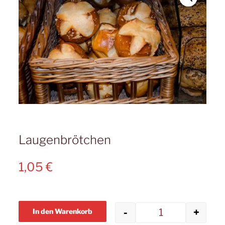
Laugenbrötchen
1,05
€
-
+
In den Warenkorb
Laugenbrötch