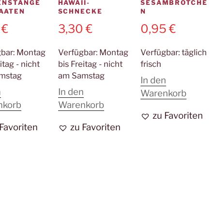
ENSTANGE
HAWAII-
SESAMBRÖTCHE
SAATEN
SCHNECKE
N
0
€
3,30
€
0,95
€
gbar:
Montag
Verfügbar:
Montag
Verfügbar:
täglich
itag - nicht
bis Freitag - nicht
frisch
mstag
am Samstag
In den
n
In den
Warenkorb
nkorb
Warenkorb
zu Favoriten
 Favoriten
zu Favoriten