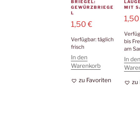
BRIEGEL:
LAUG
GEWÜRZBRIEGE
MIT 
L
1,5
1,50
€
Verfü
Verfügbar:
täglich
bis Fre
frisch
am Sa
In den
In de
Warenkorb
Ware
zu Favoriten
zu