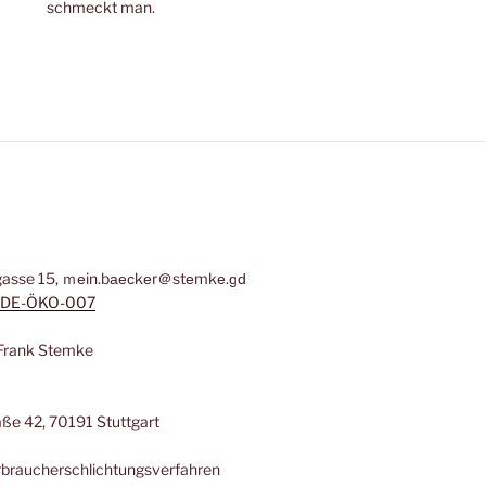
schmeckt man.
asse 15, ｍеin.bаеϲkеr＠stеmkе.ɡԁ
DE-ÖKO-007
: Frank Stemke
ße 42, 70191 Stuttgart
erbraucherschlichtungsverfahren