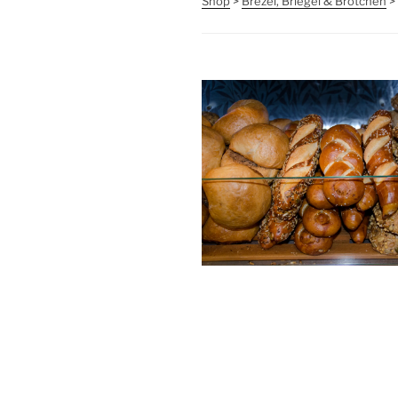
Shop
>
Brezel, Briegel & Brötchen
>