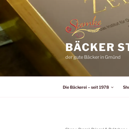
Zum
Inhalt
springen
BÄCKER S
der gute Bäcker in Gmünd
Die Bäckerei – seit 1978
Sh