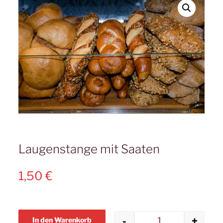
Laugenstange mit Saaten
1,50
€
-
+
In den Warenkorb