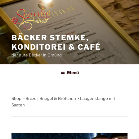
Zum
Inhalt
springen
BÄCKER STEMKE,
KONDITOREI & CAFÉ
der gute Bäcker in Gmünd
Menü
Shop
>
Brezel, Briegel & Brötchen
> Laugenstange mit
Saaten