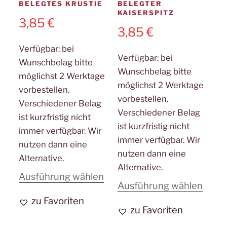
BELEGTES KRUSTIE
BELEGTER
KAISERSPITZ
3,85
€
3,85
€
Verfügbar:
bei
Verfügbar:
bei
Wunschbelag bitte
Wunschbelag bitte
möglichst 2 Werktage
möglichst 2 Werktage
vorbestellen.
vorbestellen.
Verschiedener Belag
Verschiedener Belag
ist kurzfristig nicht
ist kurzfristig nicht
immer verfügbar. Wir
immer verfügbar. Wir
nutzen dann eine
nutzen dann eine
Alternative.
Alternative.
Dieses
Ausführung wählen
Diese
Ausführung wählen
Produkt
Prod
zu Favoriten
weist
zu Favoriten
weist
mehrere