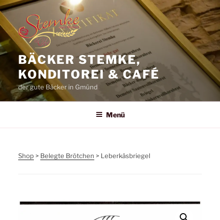
Zum
Inhalt
springen
BÄCKER STEMKE,
KONDITOREI & CAFÉ
der gute Bäcker in Gmünd
Menü
Shop
>
Belegte Brötchen
> Leberkäsbriegel