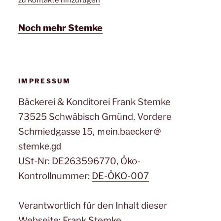
zu Kontakte hinzufügen
Noch mehr Stemke
IMPRESSUM
Bäckerei & Konditorei Frank Stemke
73525 Schwäbisch Gmünd, Vordere
Schmiedgasse 15, ｍеin.bаеϲkеr＠
stеmkе.ɡԁ
USt-Nr: DE263596770, Öko-
Kontrollnummer:
DE-ÖKO-007
Verantwortlich für den Inhalt dieser
Webseite: Frank Stemke