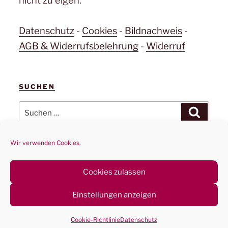
nicht zu eigen.
Datenschutz
-
Cookies
-
Bildnachweis
-
AGB & Widerrufsbelehrung
-
Widerruf
SUCHEN
Suchen
Suchen
nach:
Wir verwenden Cookies.
Cookies zulassen
Datenschutz
Stolz präsentiert von WordPress
Einstellungen anzeigen
Vertrag widerrufen
Cookie-Richtlinie
Datenschutz