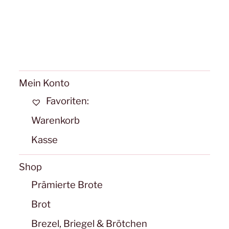
mehr
Varianten
Varia
auf.
auf.
Die
Die
Optionen
Opti
können
könn
Mein Konto
auf
auf
Favoriten:
der
der
Produktseite
Warenkorb
Produ
gewählt
Kasse
gewäh
werden
werd
Shop
Prämierte Brote
Brot
Brezel, Briegel & Brötchen