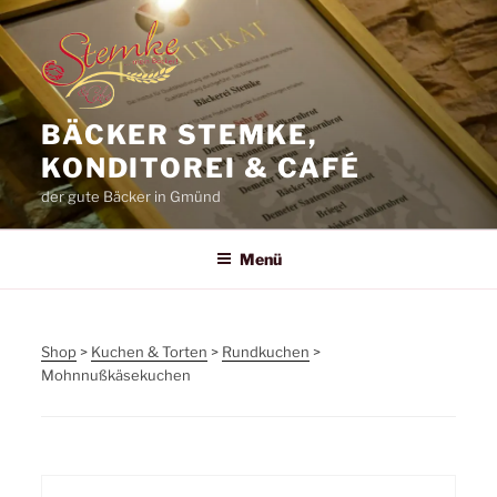
Zum
Inhalt
springen
BÄCKER STEMKE,
KONDITOREI & CAFÉ
der gute Bäcker in Gmünd
Menü
Shop
>
Kuchen & Torten
>
Rundkuchen
>
Mohnnußkäsekuchen