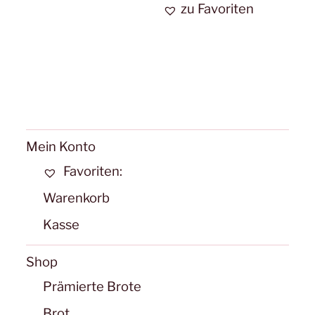
zu Favoriten
weist
Optionen
mehr
können
Varia
auf
auf.
der
Die
Produktseite
Opti
gewählt
könn
werden
Mein Konto
auf
Favoriten:
der
Warenkorb
Produ
Kasse
gewäh
werd
Shop
Prämierte Brote
Brot