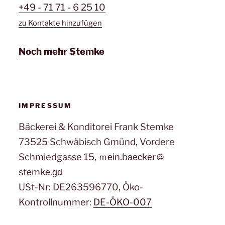
+49 - 71 71 - 6 25 10
zu Kontakte hinzufügen
Noch mehr Stemke
IMPRESSUM
Bäckerei & Konditorei Frank Stemke
73525 Schwäbisch Gmünd, Vordere
Schmiedgasse 15, ｍеin.bаеϲkеr＠
stеmkе.ɡԁ
USt-Nr: DE263596770, Öko-
Kontrollnummer:
DE-ÖKO-007