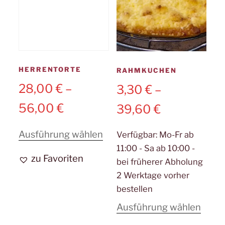
gewählt
werden
HERRENTORTE
RAHMKUCHEN
28,00
€
–
3,30
€
–
56,00
€
39,60
€
Dieses
Ausführung wählen
Verfügbar:
Mo-Fr ab
11:00 - Sa ab 10:00 -
Produkt
zu Favoriten
bei früherer Abholung
weist
2 Werktage vorher
mehrere
bestellen
Varianten
Diese
Ausführung wählen
auf.
Prod
Die