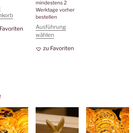
mindestens 2
n
Werktage vorher
nkorb
bestellen
Ausführung
 Favoriten
Dieses
wählen
Produkt
zu Favoriten
weist
mehrere
Varianten
auf.
Die
Optionen
e
können
auf
der
Produktseite
gewählt