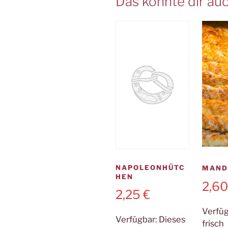
Das könnte dir auc
NAPOLEONHÜTC
MAND
HEN
2,6
2,25
€
Verfü
Verfügbar:
Dieses
frisch