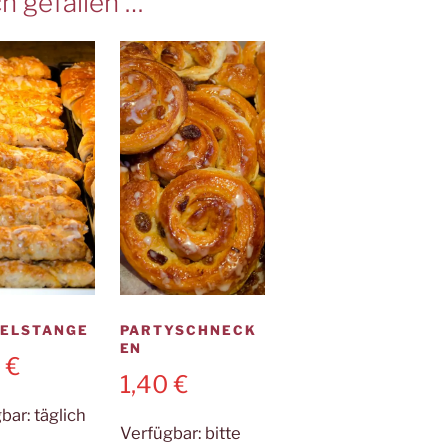
h gefallen …
ELSTANGE
PARTYSCHNECK
EN
0
€
1,40
€
gbar:
täglich
Verfügbar:
bitte