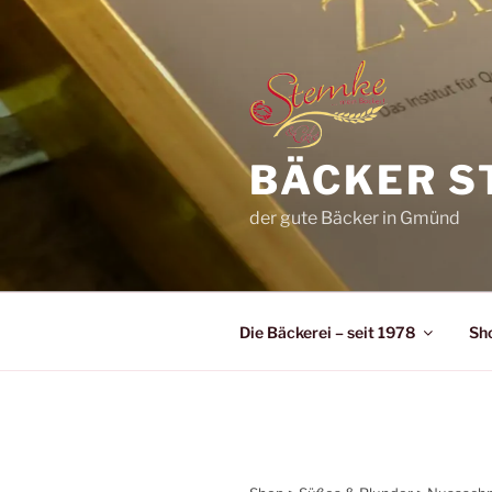
Zum
Inhalt
springen
BÄCKER S
der gute Bäcker in Gmünd
Die Bäckerei – seit 1978
Sh