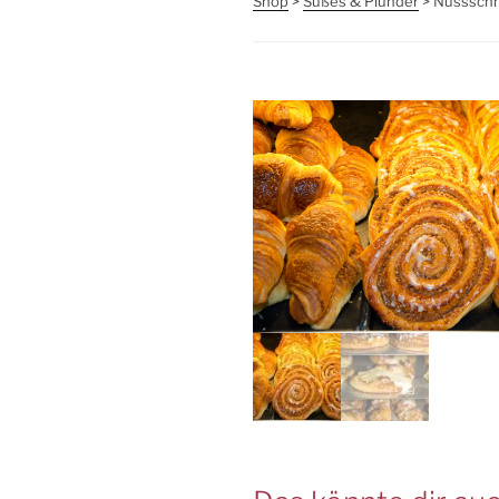
Shop
>
Süßes & Plunder
> Nusssch