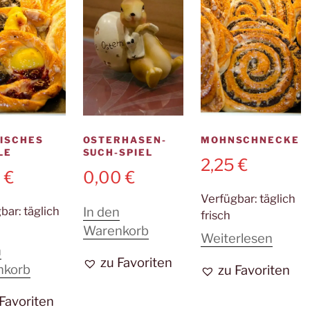
werden
ISCHES
OSTERHASEN-
MOHNSCHNECKE
LE
SUCH-SPIEL
2,25
€
0
€
0,00
€
Verfügbar:
täglich
gbar:
täglich
In den
frisch
Warenkorb
Weiterlesen
n
zu Favoriten
nkorb
zu Favoriten
 Favoriten