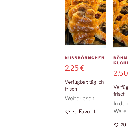
NUSSHÖRNCHEN
BÖHM
KÜCH
2,25
€
2,5
Verfügbar:
täglich
Verfü
frisch
frisch
Weiterlesen
In de
Ware
zu Favoriten
zu