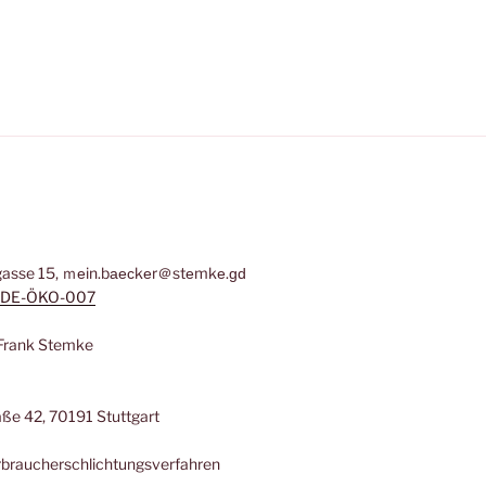
asse 15, ｍеin.bаеϲkеr＠stеmkе.ɡԁ
DE-ÖKO-007
: Frank Stemke
ße 42, 70191 Stuttgart
erbraucherschlichtungsverfahren