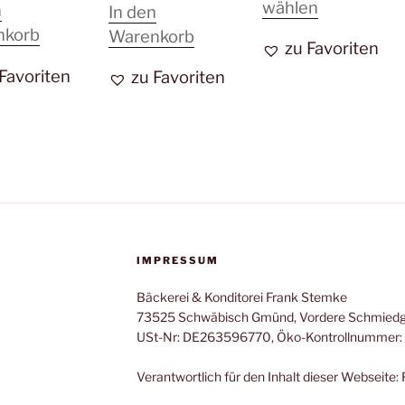
Dieses
wählen
n
In den
Produkt
nkorb
Warenkorb
zu Favoriten
weist
 Favoriten
zu Favoriten
mehrere
Varianten
auf.
Die
Optionen
können
auf
der
IMPRESSUM
Produktsei
gewählt
Bäckerei & Konditorei Frank Stemke
73525 Schwäbisch Gmünd, Vordere Schmiedg
werden
USt-Nr: DE263596770, Öko-Kontrollnummer:
Verantwortlich für den Inhalt dieser Webseite