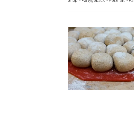
Shop
>
Partygebäck
>
Herzhaft
> Pa