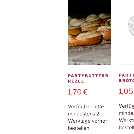
PART
PARTYBUTTERB
BRÖT
REZEL
1,0
1,70
€
Verfü
Verfügbar:
bitte
minde
mindestens 2
Werkt
Werktage vorher
bestel
bestellen