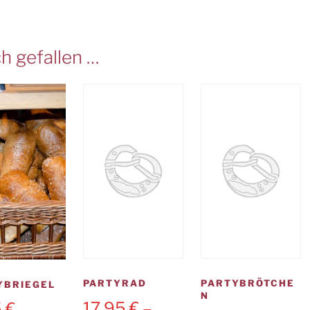
h gefallen …
PARTYRAD
PARTYBRÖTCHE
YBRIEGEL
N
17,95
€
–
5
€