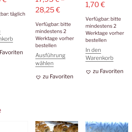
1,70
€
28,25
€
gbar:
täglich
Verfügbar:
bitte
Verfügbar:
bitte
mindestens 2
n
mindestens 2
Werktage vorher
Werktage vorher
nkorb
bestellen
bestellen
In den
 Favoriten
Ausführung
Warenkorb
Dieses
wählen
Produkt
zu Favoriten
zu Favoriten
weist
mehrere
Varianten
auf.
e
Die
Optionen
können