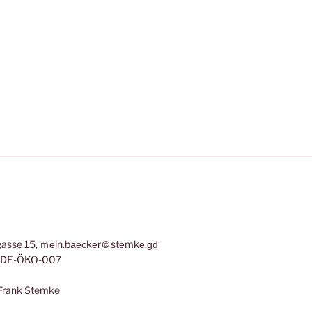
te
asse 15, ｍеin.bаеϲkеr＠stеmkе.ɡԁ
DE-ÖKO-007
: Frank Stemke