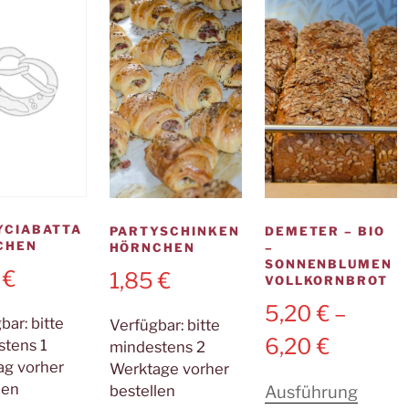
auf
der
Produktseite
gewählt
werden
YCIABATTA
PARTYSCHINKEN
DEMETER – BIO
CHEN
HÖRNCHEN
–
SONNENBLUMEN
5
€
1,85
€
VOLLKORNBROT
5,20
€
–
gbar:
bitte
Verfügbar:
bitte
6,20
€
stens 1
mindestens 2
ag vorher
Werktage vorher
len
bestellen
Ausführung