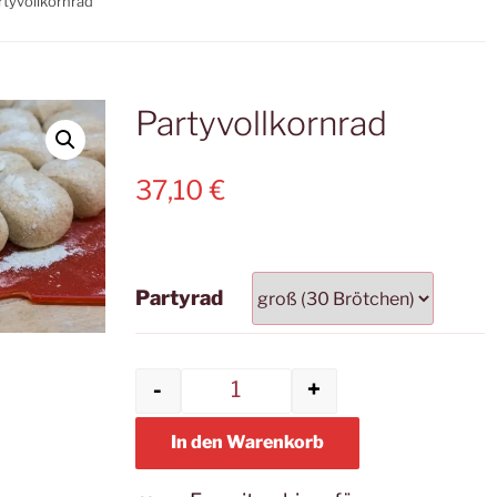
rtyvollkornrad
Partyvollkornrad
37,10
€
Partyrad
-
+
Partyvollkornrad Menge
In den Warenkorb