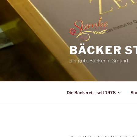
Zum
Inhalt
springen
BÄCKER S
der gute Bäcker in Gmünd
Die Bäckerei – seit 1978
Sh