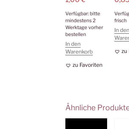
Verfügbar:
bitte
Verfü
mindestens 2
frisch
Werktage vorher
In de
bestellen
Ware
In den
zu
Warenkorb
zu Favoriten
Ähnliche Produkt