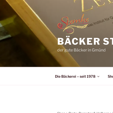
Zum
Inhalt
springen
BÄCKER S
der gute Bäcker in Gmünd
Die Bäckerei – seit 1978
Sh