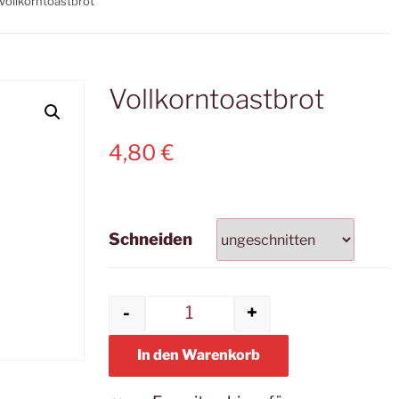
Vollkorntoastbrot
Vollkorntoastbrot
4,80
€
Schneiden
-
+
Vollkorntoastbrot Menge
In den Warenkorb