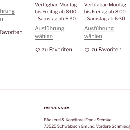
Verfügbar:
Montag
Verfügbar:
Montag
ührung
bis Freitag ab 8:00
bis Freitag ab 8:00
Dieses
en
- Samstag ab 6:30
- Samstag ab 6:30
Produkt
Ausführung
Ausführung
 Favoriten
weist
Dieses
Dieses
wählen
wählen
mehrere
Produkt
Produkt
zu Favoriten
zu Favoriten
Varianten
weist
weist
auf.
mehrere
mehrere
Die
Varianten
Varianten
Optionen
auf.
auf.
können
Die
Die
auf
Optionen
Optionen
der
können
können
Produktseite
auf
auf
IMPRESSUM
gewählt
der
der
werden
Bäckerei & Konditorei Frank Stemke
Produktseite
Produktsei
73525 Schwäbisch Gmünd, Vordere Schmiedg
gewählt
gewählt