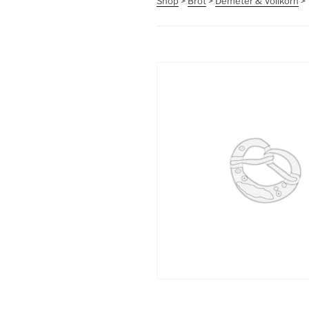
Shop
>
Brot
>
Demeter & Vollkorn
> 