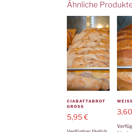
Ähnliche Produkt
CIABATTABROT
WEISS
GROSS
3,6
5,95
€
Verfü
Verfügbar:
täglich