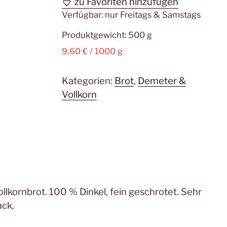
zu Favoriten hinzufügen
Verfügbar:
nur Freitags & Samstags
Produktgewicht: 500
g
9,60
€
/
1000
g
Kategorien:
Brot
,
Demeter &
Vollkorn
llkornbrot. 100 % Dinkel, fein geschrotet. Sehr
ack.