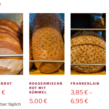
e
BROT
ROGGENMISCHB
FRANKENLAIB
ROT MIT
0
€
3,85
€
–
KÜMMEL
5,00
€
6,95
€
gbar:
täglich