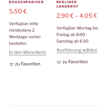
ROGGENPARISER
BERLINER
LANDBROT
5,50
€
2,90
€
–
4,05
€
Verfügbar:
bitte
Verfügbar:
Montag bis
mindestens 2
Freitag ab 8:00 -
Werktage vorher
Samstag ab 6:30
bestellen
Diese
Ausführung wählen
In den Warenkorb
Prod
zu Favoriten
zu Favoriten
weist
mehr
Varia
auf.
Die
Opti
könn