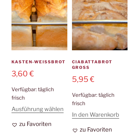
KASTEN-WEISSBROT
CIABATTABROT
GROSS
3,60
€
5,95
€
Verfügbar:
täglich
Verfügbar:
täglich
frisch
frisch
Dieses
Ausführung wählen
In den Warenkorb
Produkt
zu Favoriten
weist
zu Favoriten
mehrere