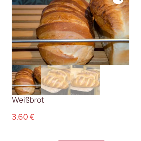
Weißbrot
3,60
€