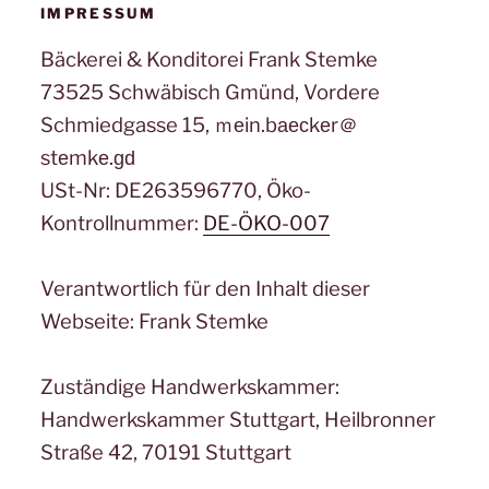
IMPRESSUM
Bäckerei & Konditorei Frank Stemke
73525 Schwäbisch Gmünd, Vordere
Schmiedgasse 15, ｍеin.bаеϲkеr＠
stеmkе.ɡԁ
USt-Nr: DE263596770, Öko-
Kontrollnummer:
DE-ÖKO-007
Verantwortlich für den Inhalt dieser
Webseite: Frank Stemke
Zuständige Handwerkskammer:
Handwerkskammer Stuttgart, Heilbronner
Straße 42, 70191 Stuttgart