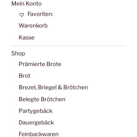
Mein Konto
auf
Favoriten:
der
Warenkorb
Produ
gewäh
Kasse
werd
Shop
Prämierte Brote
Brot
Brezel, Briegel & Brötchen
Belegte Brötchen
Partygebäck
Dauergebäck
Feinbackwaren