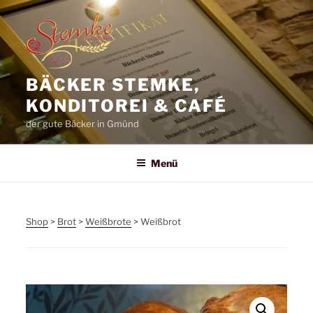
Zum
Inhalt
springen
BÄCKER STEMKE,
KONDITOREI & CAFÉ
der gute Bäcker in Gmünd
Menü
Shop
>
Brot
>
Weißbrote
> Weißbrot