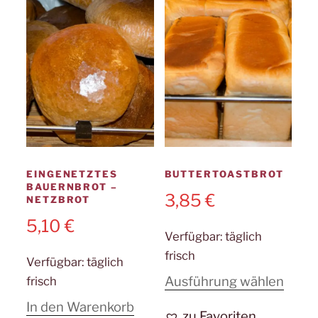
EINGENETZTES
BUTTERTOASTBROT
BAUERNBROT –
3,85
€
NETZBROT
5,10
€
Verfügbar:
täglich
frisch
Verfügbar:
täglich
Diese
Ausführung wählen
frisch
Prod
In den Warenkorb
zu Favoriten