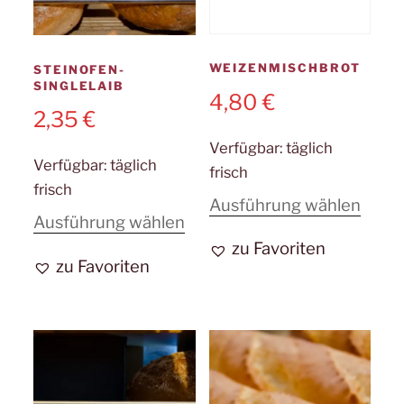
WEIZENMISCHBROT
STEINOFEN-
SINGLELAIB
4,80
€
2,35
€
Verfügbar:
täglich
Verfügbar:
täglich
frisch
frisch
Diese
Ausführung wählen
Dieses
Ausführung wählen
Prod
zu Favoriten
Produkt
weist
zu Favoriten
weist
mehr
mehrere
Varia
Varianten
auf.
auf.
Die
Die
Opti