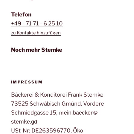
Telefon
+49 - 71 71 - 6 25 10
zu Kontakte hinzufügen
Noch mehr Stemke
IMPRESSUM
Bäckerei & Konditorei Frank Stemke
73525 Schwäbisch Gmünd, Vordere
Schmiedgasse 15, ｍеin.bаеϲkеr＠
stеmkе.ɡԁ
USt-Nr: DE263596770, Öko-