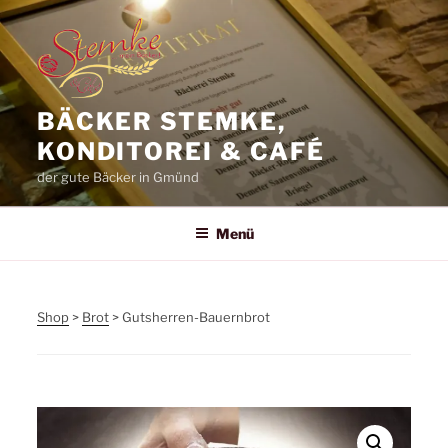
Zum
Inhalt
springen
BÄCKER STEMKE,
KONDITOREI & CAFÉ
der gute Bäcker in Gmünd
Menü
Shop
>
Brot
> Gutsherren-Bauernbrot