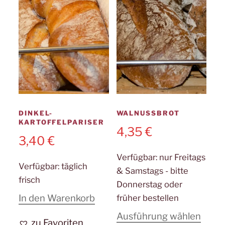
auf
der
Produktseite
gewählt
werden
DINKEL-
WALNUSSBROT
KARTOFFELPARISER
4,35
€
3,40
€
Verfügbar:
nur Freitags
Verfügbar:
täglich
& Samstags - bitte
frisch
Donnerstag oder
In den Warenkorb
früher bestellen
Diese
Ausführung wählen
zu Favoriten