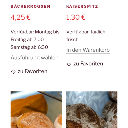
BÄCKERROGGEN
KAISERSPITZ
4,25
€
1,30
€
Verfügbar:
Montag bis
Verfügbar:
täglich
Freitag ab 7:00 -
frisch
Samstag ab 6:30
In den Warenkorb
Dieses
Ausführung wählen
zu Favoriten
Produkt
zu Favoriten
weist
mehrere
Varianten
auf.
Die
Optionen
können