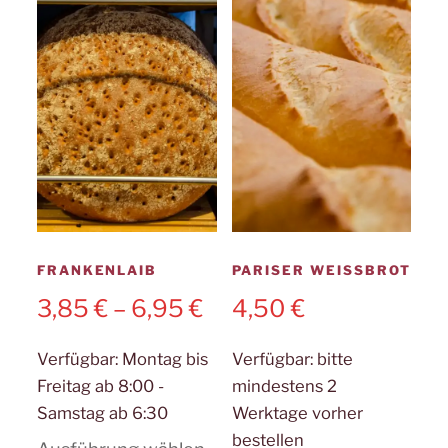
Optionen
könn
können
auf
auf
der
der
Produ
Produktseite
gewäh
gewählt
werd
werden
FRANKENLAIB
PARISER WEISSBROT
3,85
€
–
6,95
€
4,50
€
Verfügbar:
Montag bis
Verfügbar:
bitte
Freitag ab 8:00 -
mindestens 2
Samstag ab 6:30
Werktage vorher
bestellen