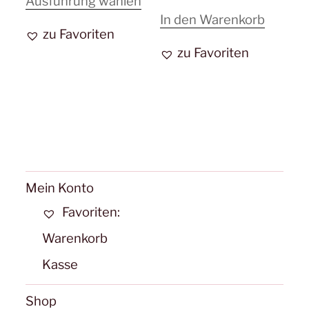
Dieses
Ausführung wählen
In den Warenkorb
Produkt
zu Favoriten
weist
zu Favoriten
mehrere
Varianten
auf.
Die
Optionen
können
auf
Mein Konto
der
Favoriten:
Produktseite
Warenkorb
gewählt
Kasse
werden
Shop