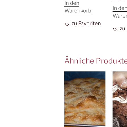
In den
In de
Warenkorb
Ware
zu Favoriten
zu
Ähnliche Produkt