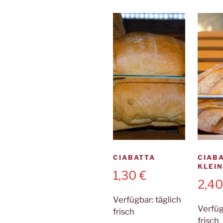
CIABATTA
CIAB
KLEI
1,30
€
2,4
Verfügbar:
täglich
Verfü
frisch
frisch