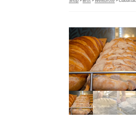
Shop
>
Brot
>
Weißbrote
> Ciabatta