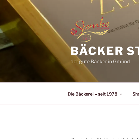
Zum
Inhalt
springen
BÄCKER S
der gute Bäcker in Gmünd
Die Bäckerei – seit 1978
Sh