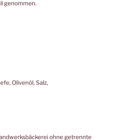
eil genommen.
fe, Olivenöl, Salz,
 Handwerksbäckerei ohne getrennte