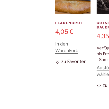
FLADENBROT
GUTS
BAUE
4,05
€
4,3
In den
Verfü
Warenkorb
bis Fr
- Sams
zu Favoriten
Ausf
wähl
zu