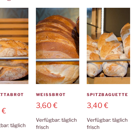
ATTABROT
WEISSBROT
SPITZBAGUETTE
N
3,60
€
3,40
€
0
€
Verfügbar:
täglich
Verfügbar:
täglich
gbar:
täglich
frisch
frisch