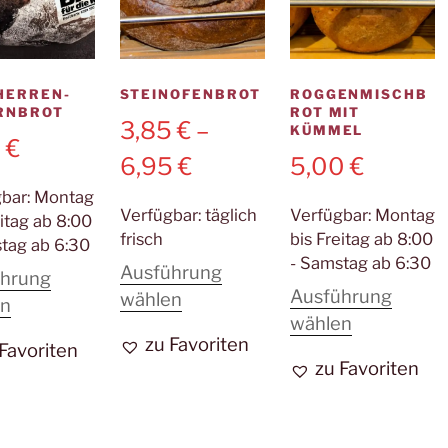
HERREN-
STEINOFENBROT
ROGGENMISCHB
RNBROT
ROT MIT
3,85
€
–
KÜMMEL
5
€
6,95
€
5,00
€
gbar:
Montag
Verfügbar:
täglich
Verfügbar:
Montag
eitag ab 8:00
frisch
bis Freitag ab 8:00
tag ab 6:30
- Samstag ab 6:30
Ausführung
ührung
Ausführung
Dieses
wählen
Dieses
en
Dieses
wählen
Produkt
Produkt
zu Favoriten
Produkt
 Favoriten
weist
weist
zu Favoriten
weist
mehrere
mehrere
mehrere
Varianten
Varianten
Varianten
auf.
auf.