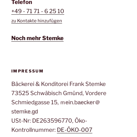
Telefon
+49 - 71 71 - 6 25 10
zu Kontakte hinzufügen
Noch mehr Stemke
IMPRESSUM
Bäckerei & Konditorei Frank Stemke
73525 Schwäbisch Gmünd, Vordere
Schmiedgasse 15, ｍеin.bаеϲkеr＠
stеmkе.ɡԁ
USt-Nr: DE263596770, Öko-
Kontrollnummer:
DE-ÖKO-007