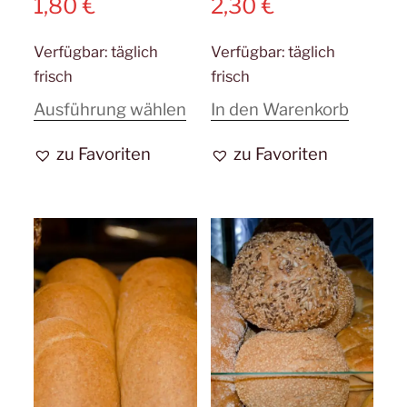
1,80
€
2,30
€
Verfügbar:
täglich
Verfügbar:
täglich
frisch
frisch
Dieses
Ausführung wählen
In den Warenkorb
Produkt
zu Favoriten
zu Favoriten
weist
mehrere
Varianten
auf.
Die
Optionen
können
auf
der