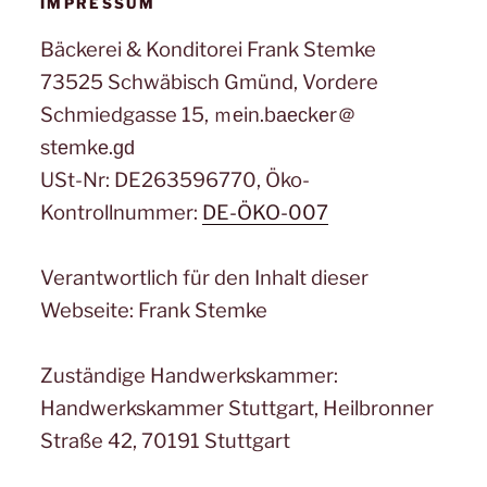
IMPRESSUM
Bäckerei & Konditorei Frank Stemke
73525 Schwäbisch Gmünd, Vordere
Schmiedgasse 15, ｍеin.bаеϲkеr＠
stеmkе.ɡԁ
USt-Nr: DE263596770, Öko-
Kontrollnummer:
DE-ÖKO-007
Verantwortlich für den Inhalt dieser
Webseite: Frank Stemke
Zuständige Handwerkskammer:
Handwerkskammer Stuttgart, Heilbronner
Straße 42, 70191 Stuttgart