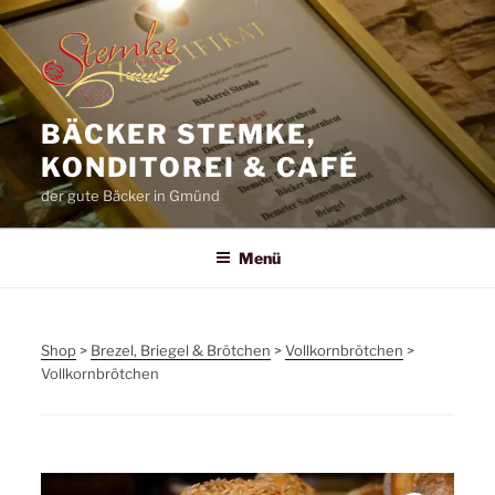
Zum
Inhalt
springen
BÄCKER STEMKE,
KONDITOREI & CAFÉ
der gute Bäcker in Gmünd
Menü
Shop
>
Brezel, Briegel & Brötchen
>
Vollkornbrötchen
>
Vollkornbrötchen