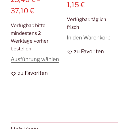
1,15
€
37,10
€
Verfügbar:
täglich
Verfügbar:
bitte
frisch
mindestens 2
In den Warenkorb
Werktage vorher
bestellen
zu Favoriten
Dieses
Ausführung wählen
Produkt
zu Favoriten
weist
mehrere
Varianten
auf.
Die
Optionen
können