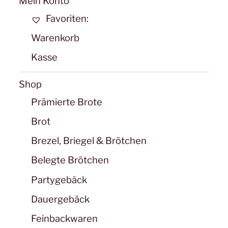
Mein Konto
auf
Favoriten:
der
Warenkorb
Produktseite
Kasse
gewählt
werden
Shop
Prämierte Brote
Brot
Brezel, Briegel & Brötchen
Belegte Brötchen
Partygebäck
Dauergebäck
Feinbackwaren