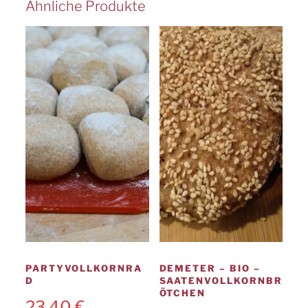
Ähnliche Produkte
Die
Opti
könn
auf
der
Produ
gewäh
werd
PARTYVOLLKORNRA
DEMETER – BIO –
D
SAATENVOLLKORNBR
ÖTCHEN
23,40
€
–