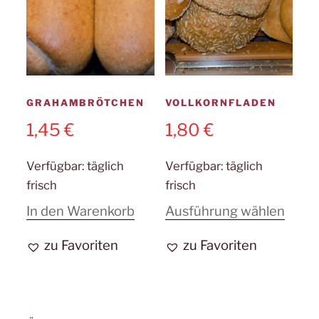
Produktseite
gewählt
werden
GRAHAMBRÖTCHEN
VOLLKORNFLADEN
1,45
€
1,80
€
Verfügbar:
täglich
Verfügbar:
täglich
frisch
frisch
Diese
In den Warenkorb
Ausführung wählen
Prod
zu Favoriten
zu Favoriten
weist
mehr
Varia
auf.