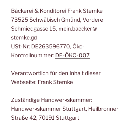
Bäckerei & Konditorei Frank Stemke
73525 Schwäbisch Gmünd, Vordere
Schmiedgasse 15, ｍеin.bаеϲkеr＠
stеmkе.ɡԁ
USt-Nr: DE263596770, Öko-
Kontrollnummer:
DE-ÖKO-007
Verantwortlich für den Inhalt dieser
Webseite: Frank Stemke
Zuständige Handwerkskammer:
Handwerkskammer Stuttgart, Heilbronner
Straße 42, 70191 Stuttgart