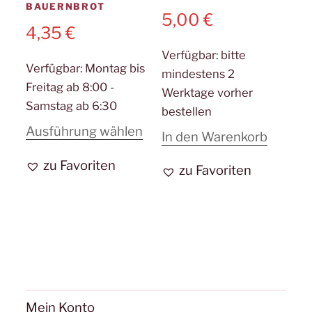
BAUERNBROT
5,00
€
4,35
€
Verfügbar:
bitte
Verfügbar:
Montag bis
mindestens 2
Freitag ab 8:00 -
Werktage vorher
Samstag ab 6:30
bestellen
Dieses
Ausführung wählen
In den Warenkorb
Produkt
zu Favoriten
zu Favoriten
weist
mehrere
Varianten
auf.
Die
Optionen
können
Mein Konto