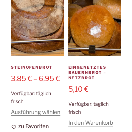
STEINOFENBROT
EINGENETZTES
BAUERNBROT –
3,85
€
–
6,95
€
NETZBROT
5,10
€
Verfügbar:
täglich
frisch
Verfügbar:
täglich
Dieses
Ausführung wählen
frisch
Produkt
In den Warenkorb
zu Favoriten
weist