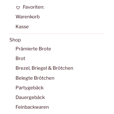
auf
Favoriten:
der
Warenkorb
Produktseite
gewählt
Kasse
werden
Shop
Prämierte Brote
Brot
Brezel, Briegel & Brötchen
Belegte Brötchen
Partygebäck
Dauergebäck
Feinbackwaren