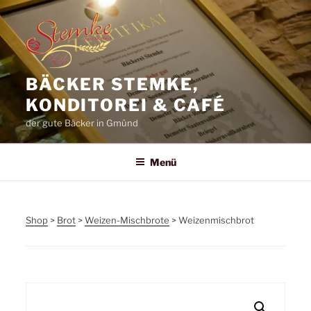
Zum
Inhalt
springen
BÄCKER STEMKE,
KONDITOREI & CAFÉ
der gute Bäcker in Gmünd
Menü
Shop
>
Brot
>
Weizen-Mischbrote
> Weizenmischbrot