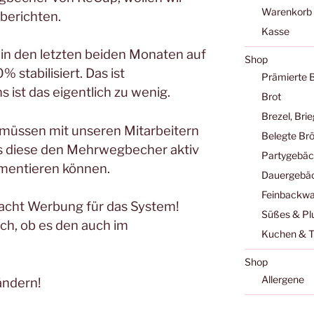
Warenkorb
berichten.
Kasse
 in den letzten beiden Monaten auf
Shop
stabilisiert. Das ist
Prämierte 
 ist das eigentlich zu wenig.
Brot
Brezel, Bri
r müssen mit unseren Mitarbeitern
Belegte Br
s diese den Mehrwegbecher aktiv
Partygebä
umentieren können.
Dauergebä
Feinbackwa
acht Werbung für das System!
Süßes & Pl
ch, ob es den auch im
Kuchen & T
Shop
Allergene
ändern!