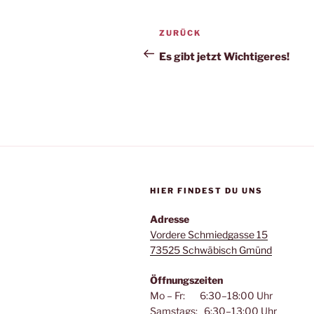
Beitrags-
Vorheriger
ZURÜCK
Navigation
Beitrag
Es gibt jetzt Wichtigeres!
HIER FINDEST DU UNS
Adresse
Vordere Schmiedgasse 15
73525 Schwäbisch Gmünd
Öffnungszeiten
Mo – Fr: 6:30–18:00 Uhr
Samstags: 6:30–13:00 Uhr