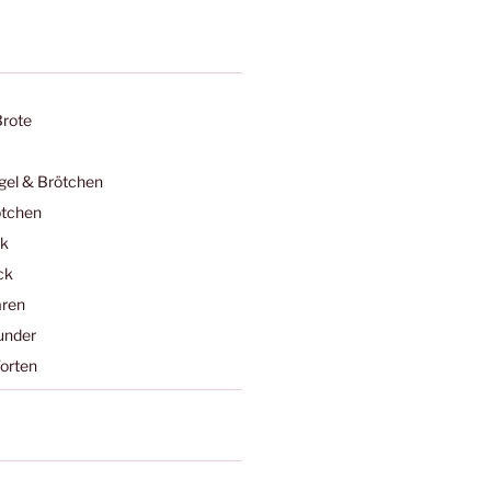
Brote
egel & Brötchen
ötchen
ck
ck
ren
under
orten