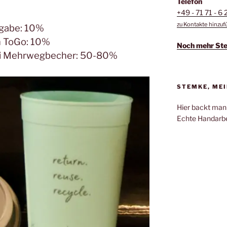
Telefon
+49 - 71 71 - 6 
zu Kontakte hinzu
sgabe: 10%
n ToGo: 10%
Noch mehr St
bei Mehrwegbecher: 50-80%
STEMKE, MEI
Hier backt man
Echte Handarbe