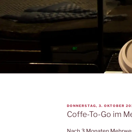
VERÖFFENTLICHT
DONNERSTAG, 3. OKTOBER 20
AM
Coffe-To-Go im 
Nach 3 Monaten Mehrweg