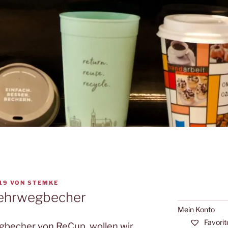
19
VON
STEMKE
Mehrwegbecher
Mein Konto
Favorit
becher von ReCup, wollen wir