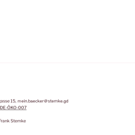
asse 15, ｍеin.bаеϲkеr＠stеmkе.ɡԁ
DE-ÖKO-007
: Frank Stemke