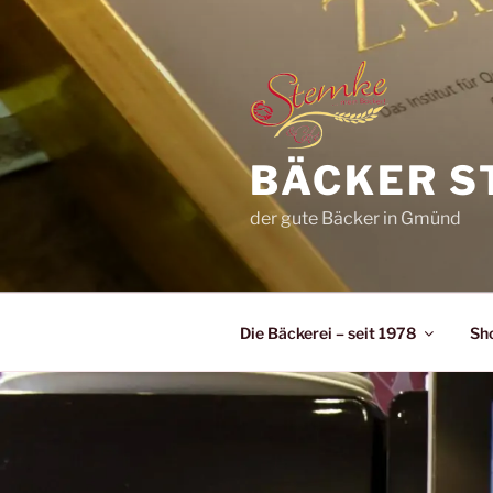
Zum
Inhalt
springen
BÄCKER S
der gute Bäcker in Gmünd
Die Bäckerei – seit 1978
Sh