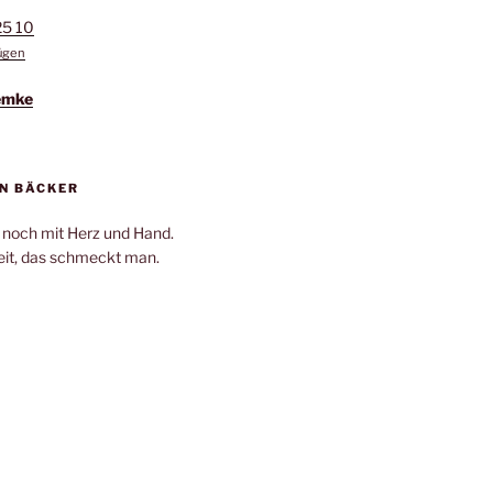
25 10
fügen
emke
N BÄCKER
 noch mit Herz und Hand.
it, das schmeckt man.