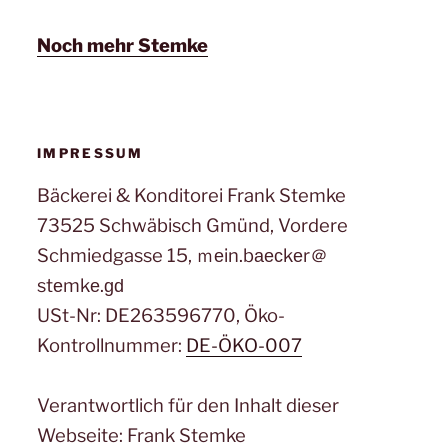
Noch mehr Stemke
IMPRESSUM
Bäckerei & Konditorei Frank Stemke
73525 Schwäbisch Gmünd, Vordere
Schmiedgasse 15, ｍеin.bаеϲkеr＠
stеmkе.ɡԁ
USt-Nr: DE263596770, Öko-
Kontrollnummer:
DE-ÖKO-007
Verantwortlich für den Inhalt dieser
Webseite: Frank Stemke