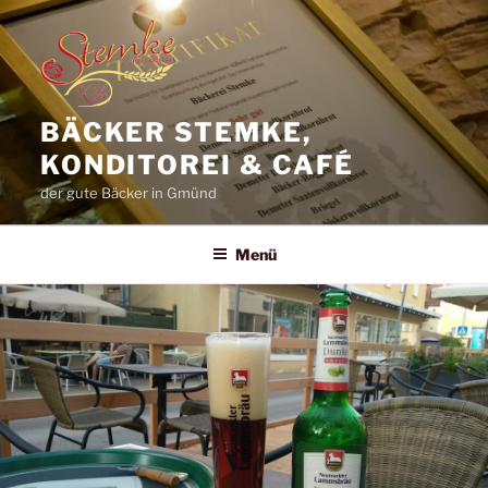
Zum
Inhalt
springen
BÄCKER STEMKE,
KONDITOREI & CAFÉ
der gute Bäcker in Gmünd
Menü