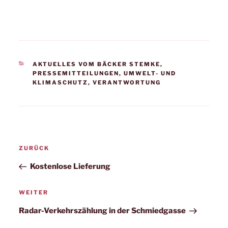
KATEGORIEN
AKTUELLES VOM BÄCKER STEMKE
,
PRESSEMITTEILUNGEN
,
UMWELT- UND
KLIMASCHUTZ
,
VERANTWORTUNG
Beitrags-
Vorheriger
ZURÜCK
Navigation
Beitrag
Kostenlose Lieferung
Nächster
WEITER
Beitrag
Radar-Verkehrszählung in der Schmiedgasse