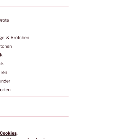
Brote
egel & Brötchen
ötchen
ck
ck
ren
under
orten
Cookies
.