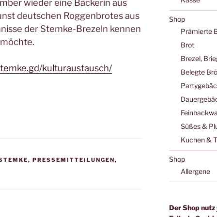
ember wieder eine Bäckerin aus
Kunst deutschen Roggenbrotes aus
Shop
mnisse der Stemke-Brezeln kennen
Prämierte 
 möchte.
Brot
Brezel, Bri
stemke.gd/kulturaustausch/
Belegte Br
Partygebä
Dauergebä
Feinbackwa
Süßes & Pl
Kuchen & T
Shop
 STEMKE
,
PRESSEMITTEILUNGEN
,
Allergene
Der Shop nutz