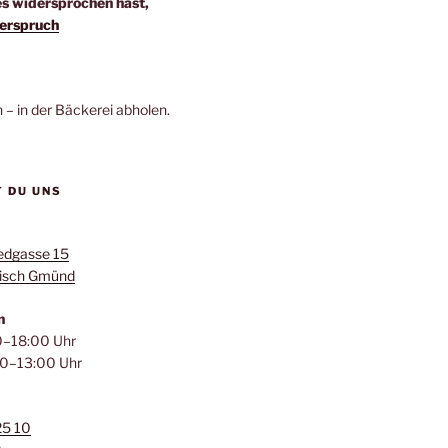
es widersprochen hast,
erspruch
n – in der Bäckerei abholen.
T DU UNS
edgasse 15
isch Gmünd
n
–18:00 Uhr
0–13:00 Uhr
25 10