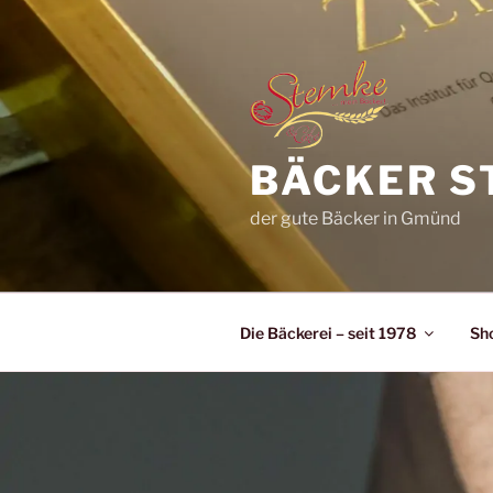
Zum
Inhalt
springen
BÄCKER S
der gute Bäcker in Gmünd
Die Bäckerei – seit 1978
Sh