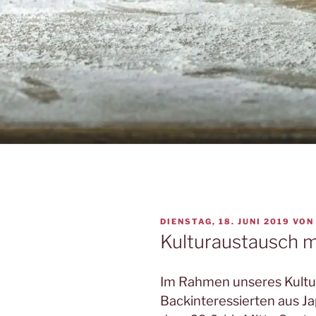
VERÖFFENTLICHT
DIENSTAG, 18. JUNI 2019
VO
AM
Kulturaustausch m
Im Rahmen unseres Kultu
Backinteressierten aus J