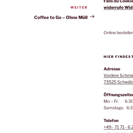
Falls du Cooki
widerrufe Wid
WEITER
Nächster
Beitrag
Coffee to Go – Ohne Müll
Online bestelle
HIER FINDES
Adresse
Vordere Schmi
73525 Schwäb
Öffnungszeite
Mo – Fr: 6:30
Samstags: 6:3
Telefon
+49 - 71 71 - 6 