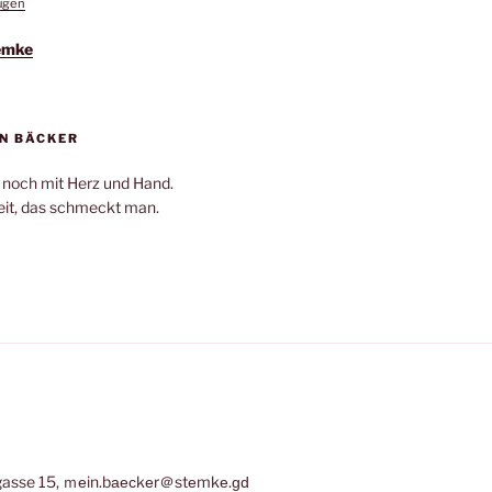
fügen
emke
N BÄCKER
 noch mit Herz und Hand.
it, das schmeckt man.
asse 15, ｍеin.bаеϲkеr＠stеmkе.ɡԁ