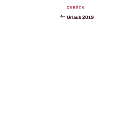
Beitrags-
Vorheriger
ZURÜCK
Navigation
Beitrag
Urlaub 2019