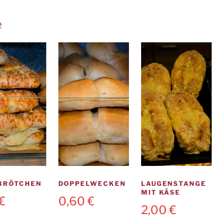
e
BRÖTCHEN
DOPPELWECKEN
LAUGENSTANGE
MIT KÄSE
€
0,60
€
2,00
€