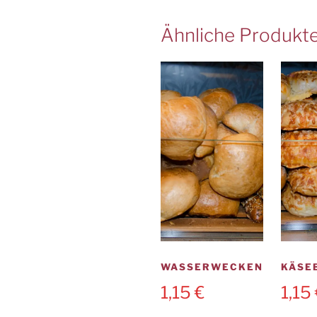
Ähnliche Produkt
WASSERWECKEN
KÄSE
1,15
€
1,15