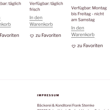
gbar:
täglich
Verfügbar:
täglich
Verfügbar:
Montag
frisch
bis Freitag - nicht
n
In den
am Samstag
nkorb
Warenkorb
In den
Warenkorb
 Favoriten
zu Favoriten
zu Favoriten
IMPRESSUM
Bäckerei & Konditorei Frank Stemke