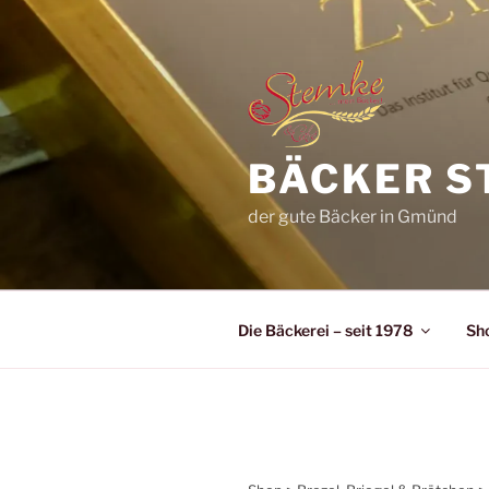
Zum
Inhalt
springen
BÄCKER S
der gute Bäcker in Gmünd
Die Bäckerei – seit 1978
Sh