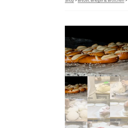
Shop
>
Brezel, Briegel & Brötchen
>