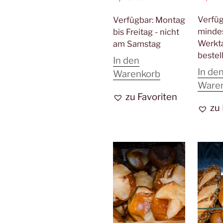
Verfü
Verfügbar:
Montag
minde
bis Freitag - nicht
Werkt
am Samstag
bestel
In den
In de
Warenkorb
Ware
zu Favoriten
zu