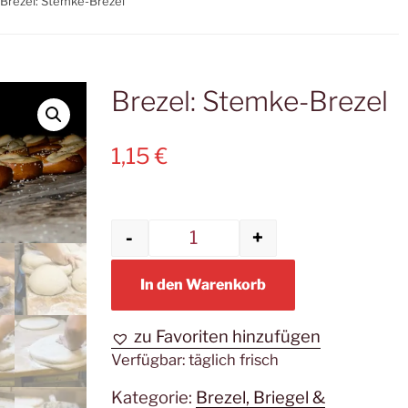
 Brezel: Stemke-Brezel
Brezel: Stemke-Brezel
1,15
€
-
+
Brezel: Stemke-Brezel M
In den Warenkorb
zu Favoriten hinzufügen
Verfügbar:
täglich frisch
Kategorie:
Brezel, Briegel &