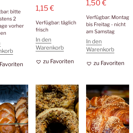
1,50
€
1,15
€
gbar:
bitte
Verfügbar:
Montag
stens 2
Verfügbar:
täglich
bis Freitag - nicht
age vorher
frisch
am Samstag
len
In den
In den
n
Warenkorb
Warenkorb
nkorb
zu Favoriten
zu Favoriten
 Favoriten