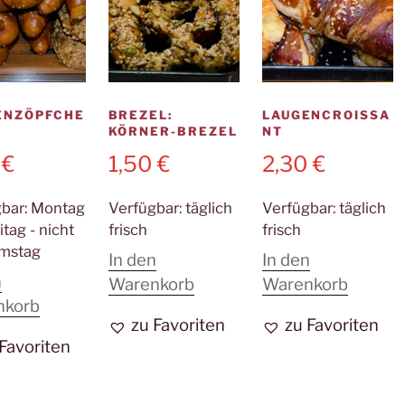
ENZÖPFCHE
BREZEL:
LAUGENCROISSA
KÖRNER-BREZEL
NT
0
€
1,50
€
2,30
€
gbar:
Montag
Verfügbar:
täglich
Verfügbar:
täglich
itag - nicht
frisch
frisch
mstag
In den
In den
n
Warenkorb
Warenkorb
nkorb
zu Favoriten
zu Favoriten
 Favoriten