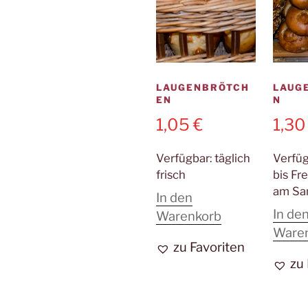
LAUGENBRÖTCH
LAUG
EN
N
1,05
€
1,3
Verfügbar:
täglich
Verfü
frisch
bis Fre
am Sa
In den
In de
Warenkorb
Ware
zu Favoriten
zu