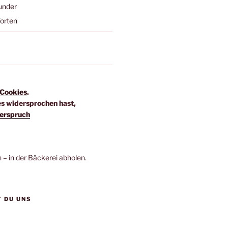
under
orten
Cookies
.
es widersprochen hast,
erspruch
n – in der Bäckerei abholen.
T DU UNS