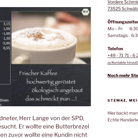
Vordere Schmi
73525 Schwäb
Öffnungszeite
Mo – Fr: 6:30
Samstags: 6:3
Telefon
+49 - 71 71 - 6 
zu Kontakte hinzu
Noch mehr St
STEMKE, MEI
Hier backt man
neter, Herr Lange von der SPD,
Echte Handarbe
ucht. Er wollte eine Butterbrezel
en zuvor wollte eine Kundin nicht