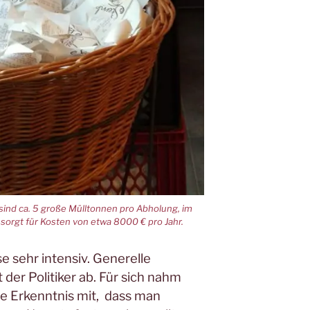
 sind ca. 5 große Mülltonnen pro Abholung, im
 sorgt für Kosten von etwa 8000 € pro Jahr.
e sehr intensiv. Generelle
er Politiker ab. Für sich nahm
he Erkenntnis mit, dass man