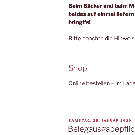
Beim Bäcker und beim Me
beides auf einmal liefer
bringt’s!
Bitte beachte die Hinwei
Shop
Online bestellen – im Lad
VERÖFFENTLICHT
SAMSTAG, 25. JANUAR 2020
AM
Belegausgabepflic