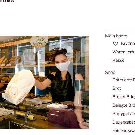
TUNG
Mein Konto
Favorit
Warenkorb
Kasse
Shop
Prämierte 
Brot
Brezel, Bri
Belegte Br
Partygebä
Dauergebä
Feinbackwa