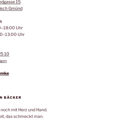
edgasse 15
isch Gmünd
n
–18:00 Uhr
0–13:00 Uhr
25 10
fügen
emke
N BÄCKER
 noch mit Herz und Hand.
it, das schmeckt man.