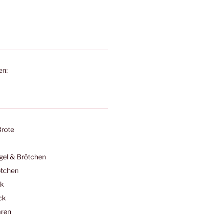
en:
Brote
egel & Brötchen
ötchen
ck
ck
ren