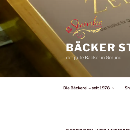
Zum
Inhalt
springen
BÄCKER S
der gute Bäcker in Gmünd
Die Bäckerei – seit 1978
Sh